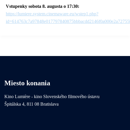
Vstupenky sobota 8. augusta o 17:30:
https://lumiere.system.cinemaware.eu/wstep1.php?
id=614763c7a97848e017797840875bbbacdd2146f0a000e2a72755
Miesto konania
Kino Lumière - kino Slovenského filmového ústavu
Špitálska 4, 811 08 Bratislava