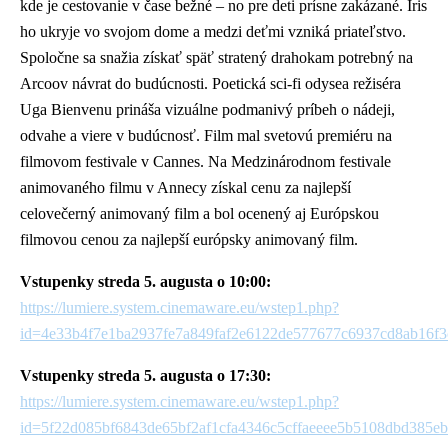
kde je cestovanie v čase bežné – no pre deti prísne zakázané. Iris
ho ukryje vo svojom dome a medzi deťmi vzniká priateľstvo.
Spoločne sa snažia získať späť stratený drahokam potrebný na
Arcoov návrat do budúcnosti. Poetická sci-fi odysea režiséra
Uga Bienvenu prináša vizuálne podmanivý príbeh o nádeji,
odvahe a viere v budúcnosť. Film mal svetovú premiéru na
filmovom festivale v Cannes. Na Medzinárodnom festivale
animovaného filmu v Annecy získal cenu za najlepší
celovečerný animovaný film a bol ocenený aj Európskou
filmovou cenou za najlepší európsky animovaný film.
Vstupenky streda 5. augusta o 10:00:
https://lumiere.system.cinemaware.eu/wstep1.php?
id=4e33b4f7e1ba2937fe7a849faf2e6122de577677c6937cd8ab16f3
Vstupenky streda 5. augusta o 17:30:
https://lumiere.system.cinemaware.eu/wstep1.php?
id=5f22d085bf6843de65bf2af1cfa4346c5cffaeeee5b5108dbd385e