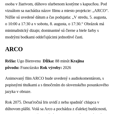
osoba v žiarivom, dúhovo sfarbenom kostýme s kapucňou. Pod
vizuálom sa nachádza názov filmu a miesto projekcie: „ARCO“.
Nižšie sú uvedené dátum a čas podujatia: „V stredu, 5. augusta,
o 10:00 a 17:30 a v sobotu, 8. augusta, o 17:30.“ Obrázok má
minimalistický dizajn; dominantné sú čierne a biele farby s
modrými bodkami oddeľujúcimi jednotlivé časti.
ARCO
Réžia:
Ugo Bienvenu
Dĺžka:
88 minút
Krajina
pôvodu:
Francúzsko
Rok výroby:
2026
Animovaný film ARCO bude uvedený s audiokomentárom, s
popisnými titulkami a s tlmočením do slovenského posunkového
jazyka v obraze.
Rok 2075. Desaťročná Iris uvidí z neba spadnúť chlapca v
dúhovom plášti. Volá sa Arco a pochádza z ďalekej budúcnosti,