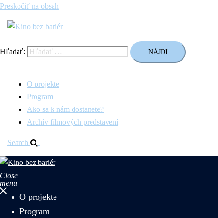
Preskočiť na obsah
Hľadať:
O projekte
Program
Ako sa k nám dostanete?
Archív filmových predstavení
Search
Close
menu
O projekte
Program